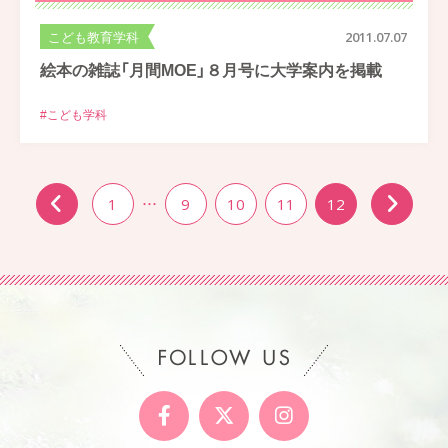
こども教育学科
2011.07.07
絵本の雑誌「月間MOE」８月号に大学案内を掲載
#こども学科
1
…
9
10
11
12