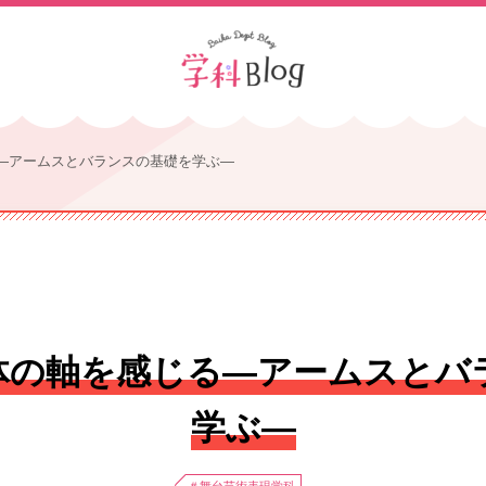
―アームスとバランスの基礎を学ぶ―
体の軸を感じる―アームスとバ
学ぶ―
＃舞台芸術表現学科