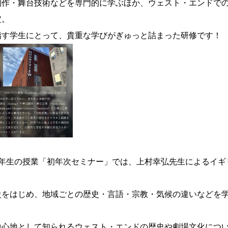
制作・舞台技術などを専門的に学ぶほか、
ウェスト・エンドで
定。
指す学生にとって、
貴重な学びがぎゅっと詰まった研修です！
1年生の授業「初年次セミナー」では、
上村幸弘先生によるイギ
史をはじめ、地域ごとの歴史・言語・宗教・
気候の違いなどを
中心地として知られるウェスト・
エンドの歴史や劇場文化につ