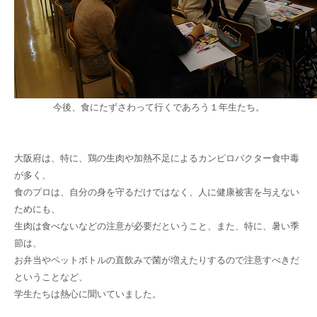
今後、食にたずさわって行くであろう１年生たち。
大阪府は、特に、鶏の生肉や加熱不足によるカンピロバクター食中毒
が多く、
食のプロは、自分の身を守るだけではなく、人に健康被害を与えない
ためにも、
生肉は食べないなどの注意が必要だということ、また、特に、暑い季
節は、
お弁当やペットボトルの直飲みで菌が増えたりするので注意すべきだ
ということなど、
学生たちは熱心に聞いていました。