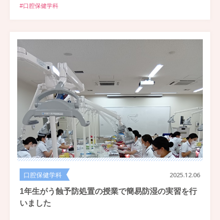
#口腔保健学科
口腔保健学科
2025.12.06
1年生がう蝕予防処置の授業で簡易防湿の実習を行
いました