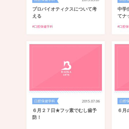
プロバイオティクスについて考
中学
える
てナ
#口腔保健学科
#口腔
口腔保健学科
2015.07.06
口腔
６月２７日★フッ素でむし歯予
６月
防！