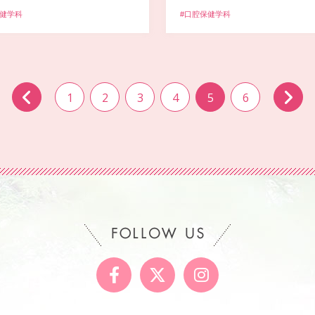
保健学科
#口腔保健学科
1
2
3
4
5
6