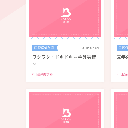
口腔保健学科
2016.02.09
口腔
ワクワク・ドキドキ～学外実習
去年
～
#口腔保健学科
#口腔