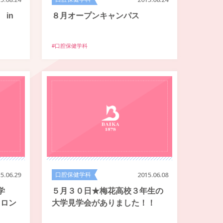
in
８月オープンキャンパス
#口腔保健学科
5.06.29
口腔保健学科
2015.06.08
大学
５月３０日★梅花高校３年生の
ンフロン
大学見学会がありました！！