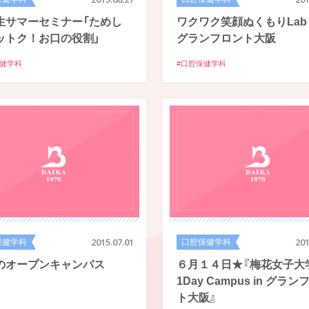
生サマーセミナー「ためし
ワクワク笑顔ぬくもりLab 
ットク！お口の役割」
グランフロント大阪
保健学科
#口腔保健学科
保健学科
2015.07.01
口腔保健学科
201
のオープンキャンパス
６月１４日★『梅花女子
1Day Campus in グラ
ト大阪』